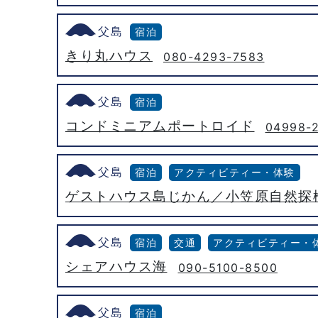
父島
宿泊
きり丸ハウス
080-4293-7583
父島
宿泊
コンドミニアムポートロイド
04998-
父島
宿泊
アクティビティー・体験
ゲストハウス島じかん／小笠原自然探検
父島
宿泊
交通
アクティビティー・
シェアハウス海
090-5100-8500
父島
宿泊