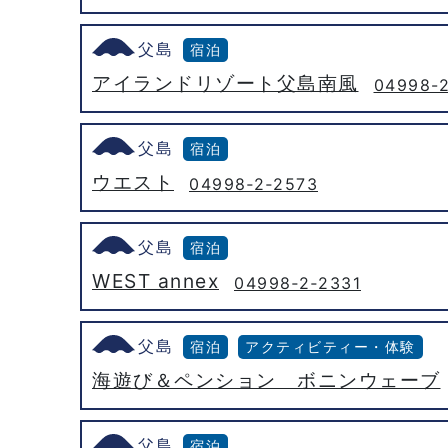
父島
宿泊
アイランドリゾート父島南風
04998-2
父島
宿泊
ウエスト
04998‐2‐2573
父島
宿泊
WEST annex
04998‐2‐2331
父島
宿泊
アクティビティー・体験
海遊び＆ペンション ボニンウェーブ
父島
宿泊