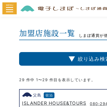
MENU
加盟店施設一覧
しまぽ通貨が
▼
絞り込み検
29 件中 1〜29 件目を表示しています。
父島
宿泊
ISLANDER HOUSE&TOURS
080‐29