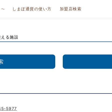
しまぽ通貨の使い方
加盟店検索
使える施設
索
45‐5977