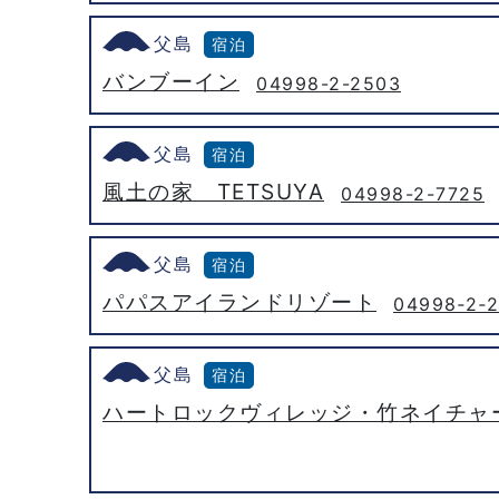
父島
宿泊
バンブーイン
04998-2-2503
父島
宿泊
風土の家 TETSUYA
04998-2-7725
父島
宿泊
パパスアイランドリゾート
04998‐2‐
父島
宿泊
ハートロックヴィレッジ・竹ネイチャ