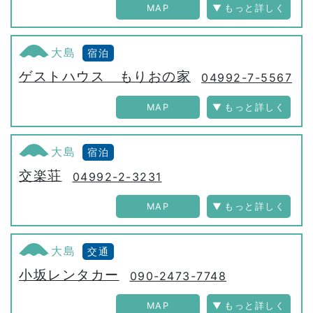
MAP
大島
宿泊
ゲストハウス もりおの家
04992-7-5567
MAP
大島
宿泊
交楽荘
04992-2-3231
MAP
大島
交通
小坂レンタカー
090-2473-7748
MAP