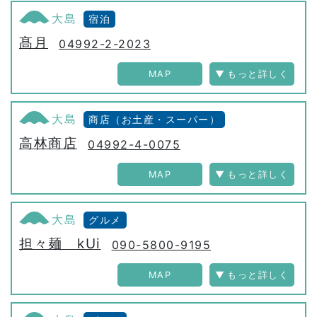
大島
宿泊
髙月
04992-2-2023
MAP
大島
商店（お土産・スーパー）
高林商店
04992-4-0075
MAP
大島
グルメ
担々麺 kUi
090-5800-9195
MAP