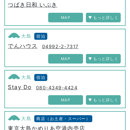
つばき日和 いぶき
MAP
大島
宿泊
でんハウス
04992-2-7317
MAP
大島
宿泊
Stay Do
080-4349-4424
MAP
大島
商店（お土産・スーパー）
東京大島かめりあ空港内売店