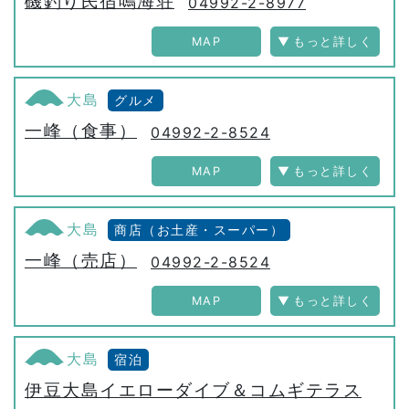
磯釣り民宿鳴海荘
04992-2-8977
MAP
大島
グルメ
一峰（食事）
04992-2-8524
MAP
大島
商店（お土産・スーパー）
一峰（売店）
04992-2-8524
MAP
大島
宿泊
伊豆大島イエローダイブ＆コムギテラス