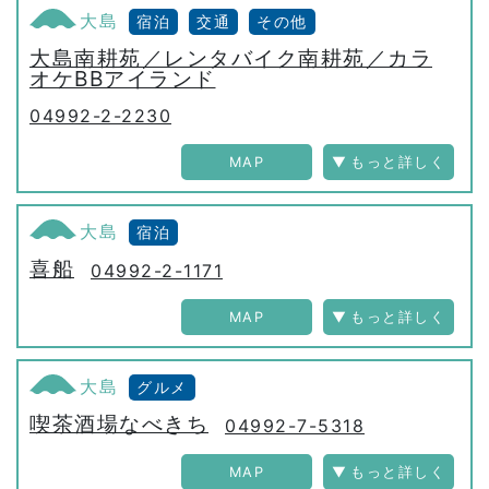
大島
宿泊
交通
その他
大島南耕苑／レンタバイク南耕苑／カラ
オケBBアイランド
04992-2-2230
MAP
大島
宿泊
喜船
04992-2-1171
MAP
大島
グルメ
喫茶酒場なべきち
04992-7-5318
MAP