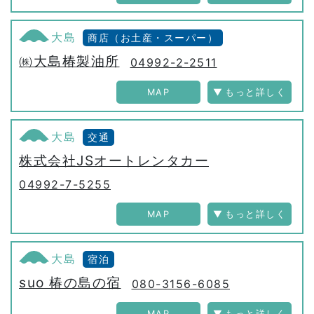
大島
商店（お土産・スーパー）
㈱大島椿製油所
04992-2-2511
MAP
大島
交通
株式会社JSオートレンタカー
04992-7-5255
MAP
大島
宿泊
suo 椿の島の宿
080-3156-6085
MAP