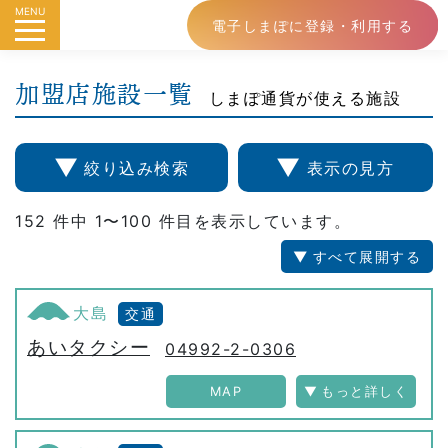
MENU
電子しまぽに登録・利用する
加盟店施設一覧
しまぽ通貨が使える施設
▼
▼
絞り込み検索
表示の見方
152 件中 1〜100 件目を表示しています。
すべて展開する
大島
交通
あいタクシー
04992-2-0306
MAP