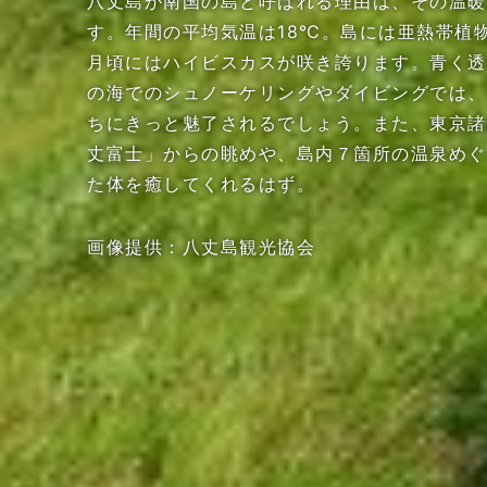
八丈島が南国の島と呼ばれる理由は、その温暖
す。年間の平均気温は18℃。島には亜熱帯植
月頃にはハイビスカスが咲き誇ります。青く透
の海でのシュノーケリングやダイビングでは、
ちにきっと魅了されるでしょう。また、東京諸
丈富士」からの眺めや、島内７箇所の温泉めぐ
た体を癒してくれるはず。
画像提供：八丈島観光協会