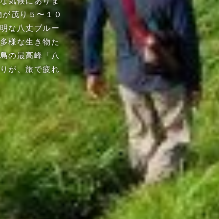
な気候にありま
物が茂り５〜１０
明な八丈ブルー
多様な生き物た
島の最高峰「八
りが、旅で疲れ