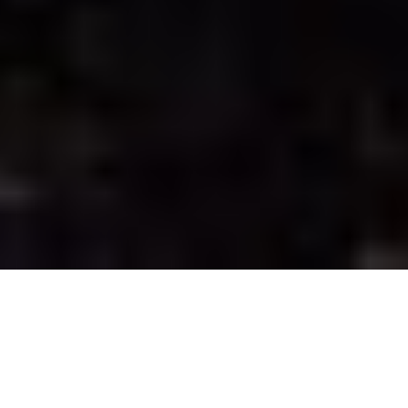
SPOT
地鉈温泉
鉈で割ったような地形で、
おすすめスポット・グルメ
海岸の岩場に湧きだす絶景温泉。