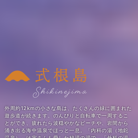
式根島
Shikinejima
外周約12kmの小さな島は、たくさんの緑に囲まれた
遊歩道が続きます。のんびりと自転車で一周するこ
とができ、疲れたら波穏やかなビーチや、岩間から
涌き出る海中温泉でほっと一息。「内科の湯（地鉈
温泉）」は寅さんも愛した秘湯の湯で、「外科の湯