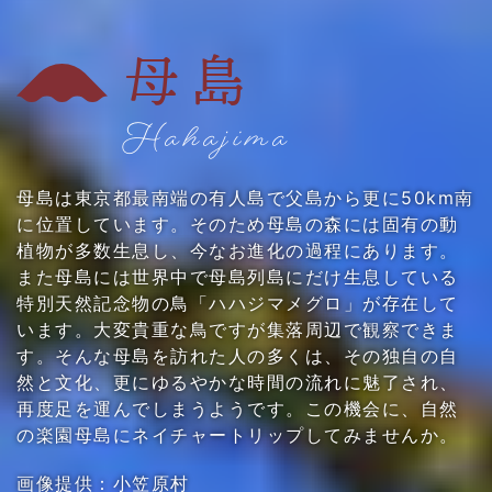
母島
Hahajima
母島は東京都最南端の有人島で父島から更に50km南
に位置しています。そのため母島の森には固有の動
植物が多数生息し、今なお進化の過程にあります。
また母島には世界中で母島列島にだけ生息している
特別天然記念物の鳥「ハハジマメグロ」が存在して
います。大変貴重な鳥ですが集落周辺で観察できま
す。そんな母島を訪れた人の多くは、その独自の自
然と文化、更にゆるやかな時間の流れに魅了され、
再度足を運んでしまうようです。この機会に、自然
の楽園母島にネイチャートリップしてみませんか。
画像提供：小笠原村