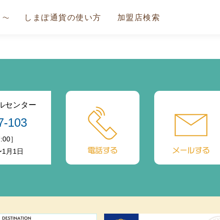
しまぽ通貨の使い方
加盟店検索
ルセンター
7-103
:00］
〜1月1日