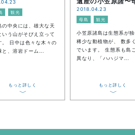
遺産の小笠原諸〜
.04.23
2018.04.23
島
観光
母島
観光
島の中央には、雄大な天
小笠原諸島は生態系が独
という山がそびえ立って
稀少な動植物が、 数多
す。 日中は色々な木々の
でいます。 生態系も島
と、溶岩ドーム...
異なり、「ハハジマ...
もっと詳しく
もっと詳しく
〉
〉