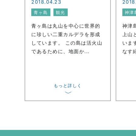
2018.04.23
2018
青ヶ島
観光
神津
青ヶ島は丸山を中心に世界的
神津
に珍しい二重カルデラを形成
上山
しています。 この島は活火山
いま
であるために、地面か...
なす緑
もっと詳しく
〉