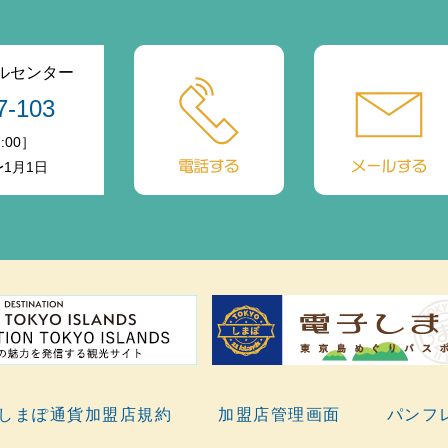
ルセンター
7-103
:00］
〜1月1日
しまぽ通貨加盟店規約
加盟店管理画面
パンフ