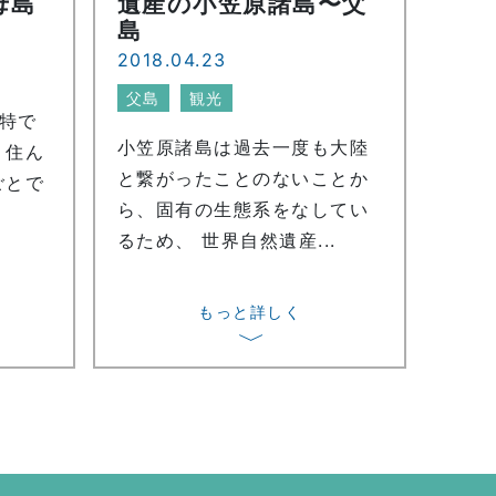
母島
遺産の小笠原諸島〜父
島
2018.04.23
父島
観光
特で
小笠原諸島は過去一度も大陸
く住ん
と繋がったことのないことか
ごとで
ら、固有の生態系をなしてい
るため、 世界自然遺産...
もっと詳しく
〉