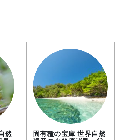
自然
固有種の宝庫 世界自然