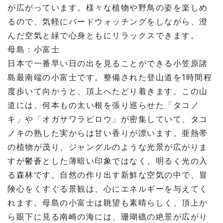
が広がっています。様々な植物や野鳥の姿を楽しめ
るので、気軽にバードウォッチングをしながら、澄
んだ空気と緑で心身ともにリラックスできます。
母島：小富士
日本で一番早い日の出を見ることができる小笠原諸
島最南端の小富士です。整備された登山道を1時間程
度歩いて向かうと、頂上へたどり着きます。この山
道には、何本もの太い根を張り巡らせた「タコノ
キ」や「オガサワラビロウ」が密集していて、タコ
ノキの熟した実からは甘い香りが漂います。亜熱帯
の植物が茂り、ジャングルのような光景が広がりま
すが鬱蒼とした薄暗い印象ではなく、明るく光の入
る森林です。自然の作り出す新鮮な空気の中で、冒
険心をくすぐる景観は、心にエネルギーを与えてく
れます。母島の小富士は眺望も素晴らしく、頂上か
ら眼下に見る南崎の海には、珊瑚礁の絶景が広がり