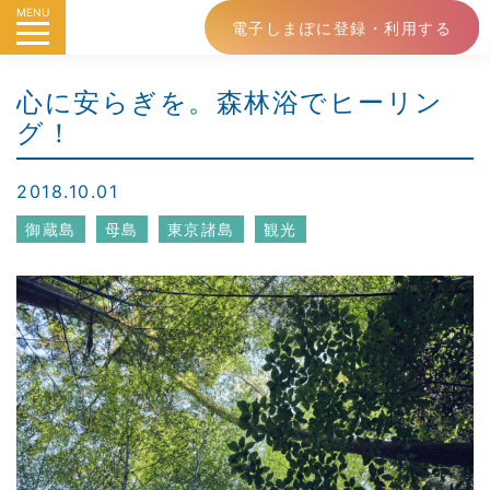
MENU
電子しまぽに登録・利用する
心に安らぎを。森林浴でヒーリン
グ！
2018.10.01
御蔵島
母島
東京諸島
観光