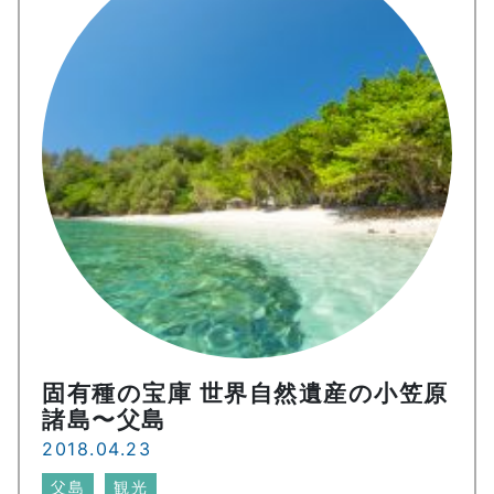
固有種の宝庫 世界自然遺産の小笠原
諸島〜父島
2018.04.23
父島
観光