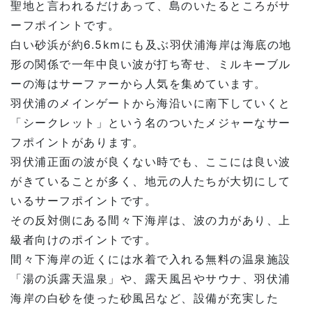
聖地と言われるだけあって、島のいたるところがサ
ーフポイントです。
白い砂浜が約
6.5km
にも及ぶ羽伏浦海岸は海底の地
形の関係で一年中良い波が打ち寄せ、ミルキーブル
ーの海はサーファーから人気を集めています。
羽伏浦のメインゲートから海沿いに南下していくと
「シークレット」という名のついたメジャーなサー
フポイントがあります。
羽伏浦正面の波が良くない時でも、ここには良い波
がきていることが多く、地元の人たちが大切にして
いるサーフポイントです。
その反対側にある間々下海岸は、波の力があり、上
級者向けのポイントです。
間々下海岸の近くには水着で入れる無料の温泉施設
「湯の浜露天温泉」や、露天風呂やサウナ、羽伏浦
海岸の白砂を使った砂風呂など、設備が充実した