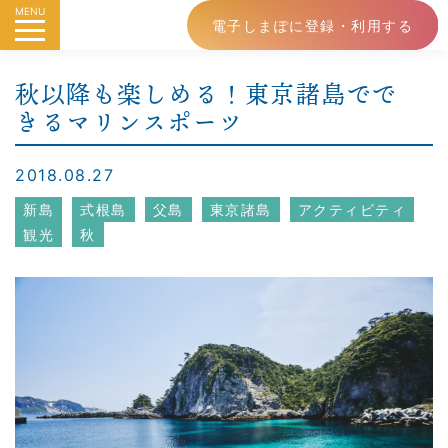
MENU
電子しまぽに登録・利用する
秋以降も楽しめる！東京諸島でで
きるマリンスポーツ
2018.08.27
新島
式根島
父島
東京諸島
アクティビティ
観光
秋