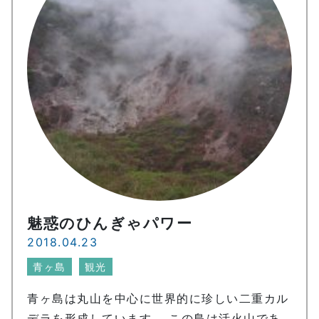
魅惑のひんぎゃパワー
2018.04.23
青ヶ島
観光
青ヶ島は丸山を中心に世界的に珍しい二重カル
デラを形成しています。 この島は活火山であ