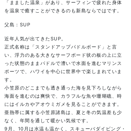
「まました温泉」があり、サーフィンで疲れた身体
を温泉で癒すことができるのも新島ならではです。
父島：
SUP
近年人気が出てきた
SUP
。
正式名称は「スタンドアップパドルボード」と言
い、浮力のある大きなサーフボード状の板の上に立
った状態のままパドルで漕いで水面を進むマリンス
ポーツで、ハワイを中心に世界中で楽しまれていま
す。
小笠原のどこまでも透き通った海を見下ろしながら
海面を進むのは爽快で、カラフルな魚や珊瑚礁、時
にはイルカやアオウミガメを見ることができます。
亜熱帯に属する小笠原諸島は、夏と冬の気温差も少
なく、年間を通して暖かい気候です。
9
月、
10
月は水温も温かく、スキューバダイビング・