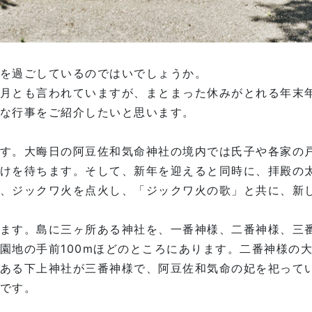
を過ごしているのではいでしょうか。
月とも言われていますが、まとまった休みがとれる年末
な行事をご紹介したいと思います。
す。大晦日の阿豆佐和気命神社の境内では氏子や各家の
けを待ちます。そして、新年を迎えると同時に、拝殿の
、ジックワ火を点火し、「ジックワ火の歌」と共に、新
ます。島に三ヶ所ある神社を、一番神様、二番神様、三
園地の手前100mほどのところにあります。二番神様の
ある下上神社が三番神様で、阿豆佐和気命の妃を祀って
です。