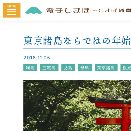
MENU
東京諸島ならではの年
2018.11.05
利島
三宅島
父島
母島
東京諸島
観