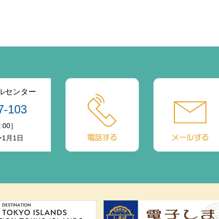
ルセンター
7-103
:00］
〜1月1日