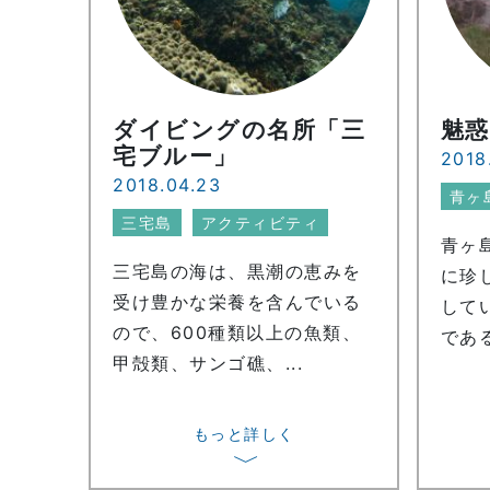
ダイビングの名所「三
魅
宅ブルー」
2018
2018.04.23
青ヶ
三宅島
アクティビティ
青ヶ
三宅島の海は、黒潮の恵みを
に珍
受け豊かな栄養を含んでいる
して
ので、600種類以上の魚類、
である
甲殻類、サンゴ礁、...
もっと詳しく
〉