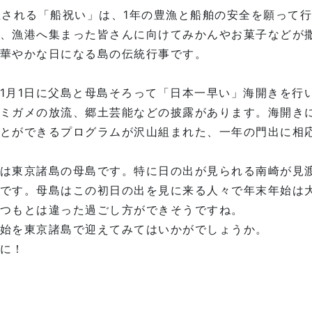
催される「船祝い」は、1年の豊漁と船舶の安全を願って
、漁港へ集まった皆さんに向けてみかんやお菓子などが
華やかな日になる島の伝統行事です。
1月1日に父島と母島そろって「日本一早い」海開きを行
ミガメの放流、郷土芸能などの披露があります。海開き
とができるプログラムが沢山組まれた、一年の門出に相
は東京諸島の母島です。特に日の出が見られる南崎が見
です。母島はこの初日の出を見に来る人々で年末年始は
つもとは違った過ごし方ができそうですね。
始を東京諸島で迎えてみてはいかがでしょうか。
に！