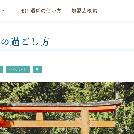
しまぽ通貨の使い方
加盟店検索
始の過ごし方
光
イベント
冬