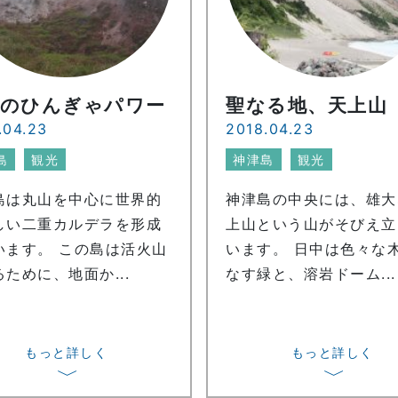
惑のひんぎゃパワー
聖なる地、天上山
.04.23
2018.04.23
島
観光
神津島
観光
島は丸山を中心に世界的
神津島の中央には、雄大
しい二重カルデラを形成
上山という山がそびえ立
います。 この島は活火山
います。 日中は色々な
ために、地面か...
なす緑と、溶岩ドーム...
もっと詳しく
もっと詳しく
〉
〉