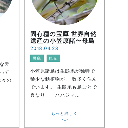
固有種の宝庫 世界自然
遺産の小笠原諸〜母島
2018.04.23
母島
観光
な天
小笠原諸島は生態系が独特で
って
稀少な動植物が、 数多く住ん
木々の
でいます。 生態系も島ごとで
異なり、「ハハジマ...
もっと詳しく
〉