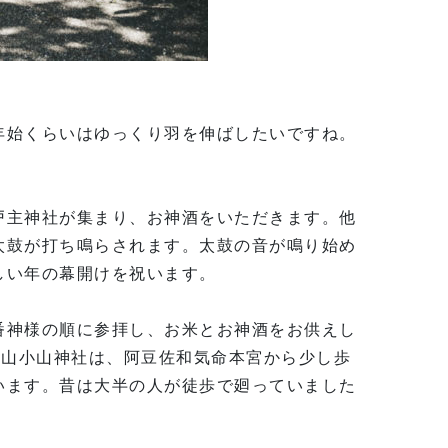
年始くらいはゆっくり羽を伸ばしたいですね。
戸主神社が集まり、お神酒をいただきます。他
太鼓が打ち鳴らされます。太鼓の音が鳴り始め
しい年の幕開けを祝います。
番神様の順に参拝し、お米とお神酒をお供えし
大山小山神社は、阿豆佐和気命本宮から少し歩
います。昔は大半の人が徒歩で廻っていました